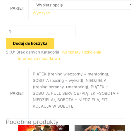
PAKIET
Wyczyść
Dodaj do koszyka
SKU:
Brak danych
Kategoria:
Warsztaty i szkolenia
Informacje dodatkowe
PIĄTEK (trening wieczorny + mentoring),
SOBOTA (posing + wykład), NIEDZIELA
(trening poranny +mentoring), PIĄTEK +
PAKIET
SOBOTA, FULL SERVICE (PIĄTEK +SOBOTA +
NIEDZIELA), SOBOTA + NIEDZIELA, FIT
KOLACJA W SOBOTĘ
Podobne produkty
Zakres
Ten