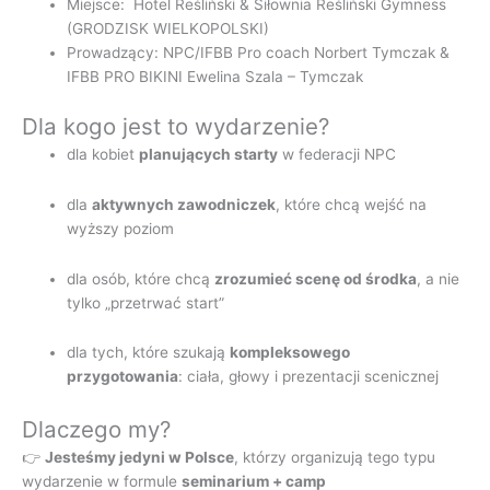
Miejsce: Hotel Reśliński & Siłownia Reśliński Gymness
(GRODZISK WIELKOPOLSKI)
Prowadzący: NPC/IFBB Pro coach Norbert Tymczak &
IFBB PRO BIKINI Ewelina Szala – Tymczak
Dla kogo jest to wydarzenie?
dla kobiet
planujących starty
w federacji NPC
dla
aktywnych zawodniczek
, które chcą wejść na
wyższy poziom
dla osób, które chcą
zrozumieć scenę od środka
, a nie
tylko „przetrwać start”
dla tych, które szukają
kompleksowego
przygotowania
: ciała, głowy i prezentacji scenicznej
Dlaczego my?
👉
Jesteśmy jedyni w Polsce
, którzy organizują tego typu
wydarzenie w formule
seminarium + camp