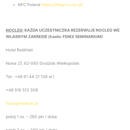
NPC Poland
https://ifbbpro.com.pl/
NOCLEG:
KAŻDA UCZESTNICZKA REZERWUJE NOCLEG WE
WŁASNYM ZAKRESIE (hasło: FENIX SEMINARIUM)
Hotel Reśliński
Nowa 27, 62-065 Grodzisk Wielkopolski
Tel.: +48 61 44 21 139 w.1
+48 519 513 308
hotel@reslinski.pl
pokój 1 os. – 260 pln / doba
pokój 2 os. – 360 pln / doba