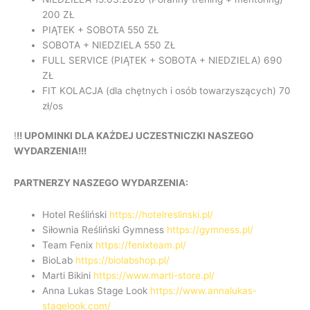
200 ZŁ
PIĄTEK + SOBOTA 550 ZŁ
SOBOTA + NIEDZIELA 550 ZŁ
FULL SERVICE (PIĄTEK + SOBOTA + NIEDZIELA) 690
ZŁ
FIT KOLACJA (dla chętnych i osób towarzyszących) 70
zł/os
!
!! UPOMINKI DLA KAŻDEJ UCZESTNICZKI NASZEGO
WYDARZENIA!!!
PARTNERZY NASZEGO WYDARZENIA:
Hotel Reśliński
https://hotelreslinski.pl/
Siłownia Reśliński Gymness
https://gymness.pl/
Team Fenix
https://fenixteam.pl/
BioLab
https://biolabshop.pl/
Marti Bikini
https://www.marti-store.pl/
Anna Lukas Stage Look
https://www.annalukas-
stagelook.com/