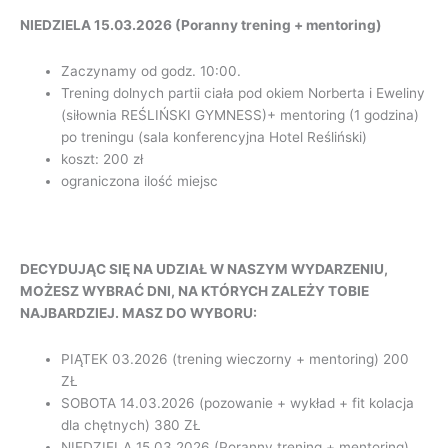
NIEDZIELA 15.03.2026 (Poranny trening + mentoring)
Zaczynamy od godz. 10:00.
Trening dolnych partii ciała pod okiem Norberta i Eweliny
(siłownia REŚLIŃSKI GYMNESS)+ mentoring (1 godzina)
po treningu (sala konferencyjna Hotel Reśliński)
koszt: 200 zł
ograniczona ilość miejsc
DECYDUJĄC SIĘ NA UDZIAŁ W NASZYM WYDARZENIU,
MOŻESZ WYBRAĆ DNI, NA KTÓRYCH ZALEŻY TOBIE
NAJBARDZIEJ. MASZ DO WYBORU:
PIĄTEK 03.2026 (trening wieczorny + mentoring) 200
ZŁ
SOBOTA 14.03.2026 (pozowanie + wykład + fit kolacja
dla chętnych) 380 ZŁ
NIEDZIELA 15.03.2026 (Poranny trening + mentoring)