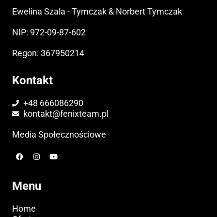
Ewelina Szala - Tymczak & Norbert Tymczak
NIP: 972-09-87-602
Regon: 367950214
Kontakt
+48 666086290
kontakt@fenixteam.pl
Media Społecznościowe
F
I
Y
a
n
o
c
s
u
e
t
t
b
a
u
Menu
o
g
b
o
r
e
k
a
Home
m