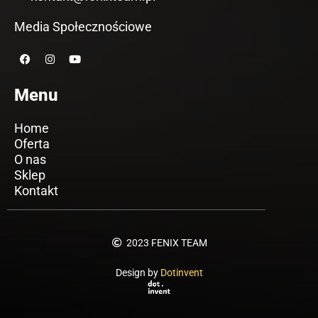
Media Społecznościowe
F
I
Y
a
n
o
c
s
u
e
t
t
Menu
b
a
u
o
g
b
o
r
e
Home
k
a
m
Oferta
O nas
Sklep
Kontakt
2023 FENIX TEAM
Design by
Dotinvent