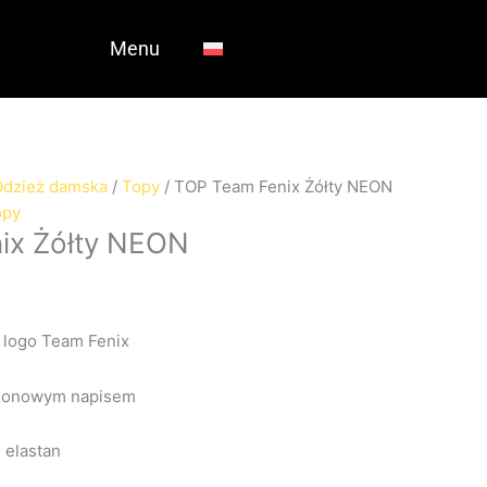
a
Menu
.
Odzież damska
/
Topy
/ TOP Team Fenix Żółty NEON
opy
ix Żółty NEON
 logo Team Fenix
 neonowym napisem
 elastan