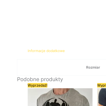
Informacje dodatkowe
Rozmiar
Podobne produkty
Pierwotna
Aktualna
Ten
Wyprzedaż!
Wypr
cena
cena
produkt
wynosiła:
wynosi:
ma
80,00 zł.
59,00 zł.
wiele