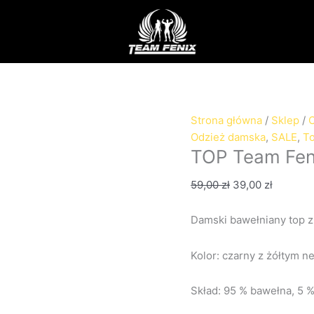
ilość
Pierwotna
Aktualn
TOP
cena
cena
Team
wynosiła:
wynosi:
Fenix
59,00 zł.
39,00 zł
Żółty
NEON
Strona główna
/
Sklep
/
Odzież damska
,
SALE
,
T
TOP Team Fen
59,00
zł
39,00
zł
Damski bawełniany top z
Kolor: czarny z żółtym
Skład: 95 % bawełna, 5 %