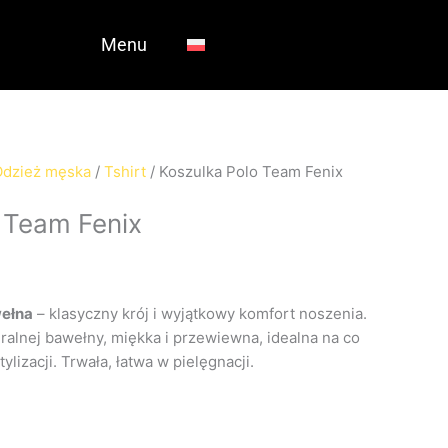
Menu
Odzież męska
/
Tshirt
/ Koszulka Polo Team Fenix
 Team Fenix
wełna
– klasyczny krój i wyjątkowy komfort noszenia.
alnej bawełny, miękka i przewiewna, idealna na co
ylizacji. Trwała, łatwa w pielęgnacji.