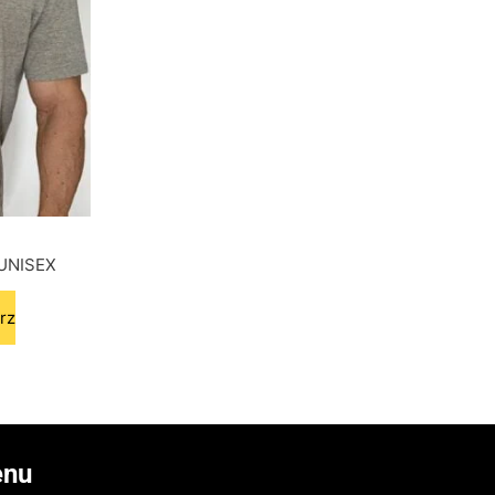
 UNISEX
rz
nu