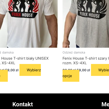
wariantów.
wariantów.
Opcje
Opcje
można
można
wybrać
wybrać
na
na
stronie
stronie
produktu
produktu
ż damska
Odzież damska
 House T-shirt biały UNISEX
Fenix House T-shirt szary
. XS-4XL
rozm. XS-4XL
Wybierz
Wybie
0
zł
59,00
zł
80,00
zł
59,00
zł
e
opcje
Kontakt
Me