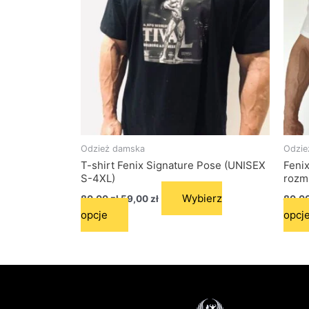
wariantów.
Opcje
można
wybrać
na
stronie
produktu
Odzież damska
Odzie
T-shirt Fenix Signature Pose (UNISEX
Fenix
S-4XL)
rozm
Wybierz
80,00
zł
59,00
zł
80,0
opcje
opcj