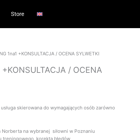
Store
ING 1na1 +KONSULTACJA / OCENA SYLWETKI
1 +KONSULTACJA / OCENA
 usługa skierowana do wymagających osób zarówno
 Norberta na wybranej siłowni w Poznaniu
u treningowego, korekta błędów