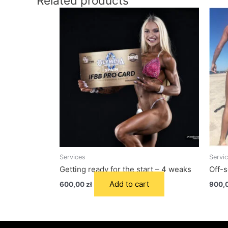
Related products
Services
Servi
Getting ready for the start – 4 weaks
Off-
Add to cart
600,00
zł
900,