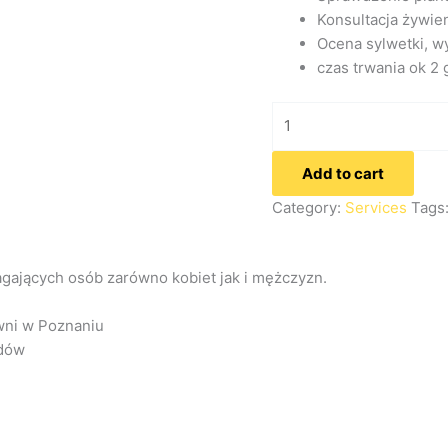
Konsultacja żywie
Ocena sylwetki, w
czas trwania ok 2 
Add to cart
Category:
Services
Tags
ających osób zarówno kobiet jak i mężczyzn.
wni w Poznaniu
ędów