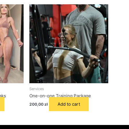
Services
aks
One-on-one Training Package
Add to cart
200,00
zł