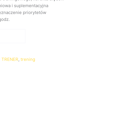
niowa i suplementacyjna
yznaczenie priorytetów
godz.
:
TRENER
,
trening