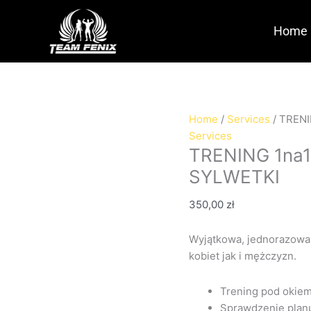
TRENING
1na1
Home
+KONSULTACJA
/
OCENA
SYLWETKI
quantity
Home
/
Services
/ TREN
Services
TRENING 1na
SYLWETKI
350,00
zł
Wyjątkowa, jednorazowa
kobiet jak i mężczyzn.
Trening pod okiem
Sprawdzenie plan