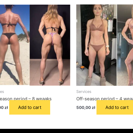
ces
Services
season period – 8 weaaks
Off-season period – 4 wea
Add to cart
Add to cart
00
zł
500,00
zł