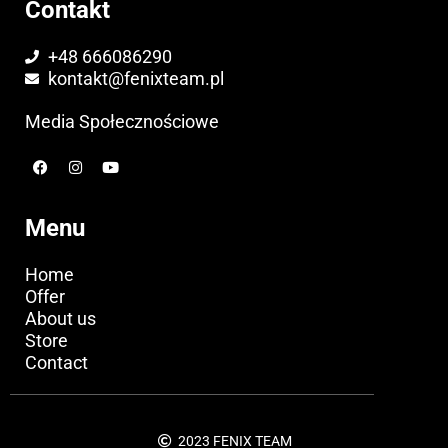
Contakt
+48 666086290
kontakt@fenixteam.pl
Media Społecznościowe
F
I
Y
a
n
o
c
s
u
e
t
t
b
a
u
Menu
o
g
b
o
r
e
k
a
Home
m
Offer
About us
Store
Contact
2023 FENIX TEAM