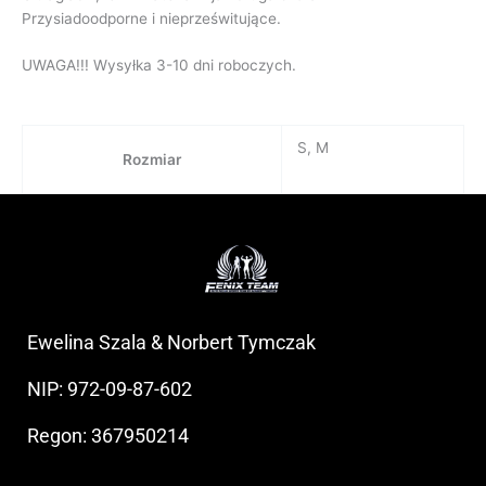
Przysiadoodporne i nieprześwitujące.
UWAGA!!! Wysyłka 3-10 dni roboczych.
S, M
Rozmiar
Ewelina Szala & Norbert Tymczak
NIP: 972-09-87-602
Regon: 367950214