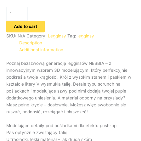
Add to cart
SKU:
N/A
Category:
Legginsy
Tag:
legginsy
Description
Additional information
Poznaj bezszwową generację legginsów NEBBIA – z
innowacyjnym wzorem 3D modelującym, który perfekcyjnie
podkreśla twoje krągłości. Krój z wysokim stanem i paskiem w
kształcie litery V wysmukla talię. Detale typu scrunch na
pośladkach i modelujące szwy pod nimi dodają twojej pupie
dodatkowego uniesienia. A materiał odporny na przysiady?
Masz pełne krycie – dosłownie. Możesz więc swobodnie się
ruszać, podnosić, rozciągać i błyszczeć!
Modelujące detaily pod pośladkami dla efektu push-up
Pas optycznie zwężający talię
Ultragładki, lekki materiał – jak druga skóra